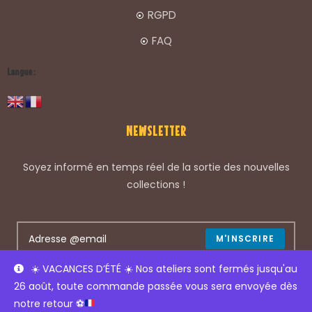
RGPD
FAQ
Langue :
NEWSLETTER
Soyez informé en temps réel de la sortie des nouvelles
collections !
M'INSCRIRE
☀️
VACANCES D’ÉTÉ
☀️
Nos ateliers sont fermés jusqu'au
Accepter les termes du RGPD
26 août, toute commande passée vous sera envoyée dès
notre retour
⚽