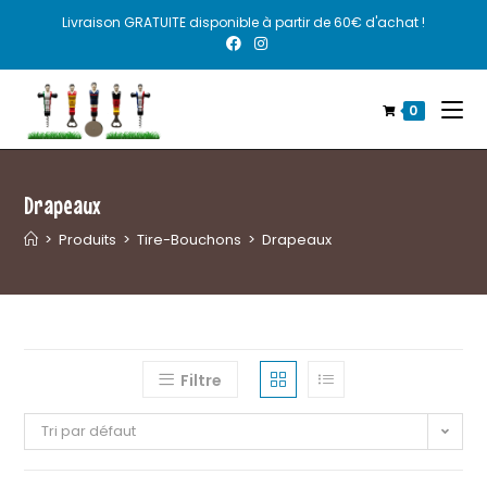
Livraison GRATUITE disponible à partir de 60€ d'achat !
0
Drapeaux
>
Produits
>
Tire-Bouchons
>
Drapeaux
Filtre
Tri par défaut