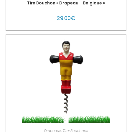
Tire Bouchon « Drapeau – Belgique »
29.00
€
PERSONNALISER MON GLOUTON
Drapeaux
,
Tire-Bouchons