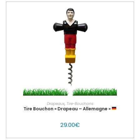
PERSONNALISER MON GLOUTON
Drapeaux
,
Tire-Bouchons
Tire Bouchon « Drapeau – Allemagne »
29.00
€