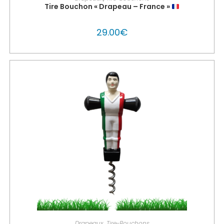
Tire Bouchon « Drapeau – France »
29.00
€
PERSONNALISER MON GLOUTON
Drapeaux
,
Tire-Bouchons