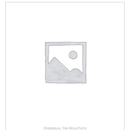
PERSONNALISER MON GLOUTON
Drapeaux
,
Tire-Bouchons