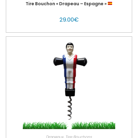
Tire Bouchon « Drapeau – Espagne »
29.00
€
PERSONNALISER MON GLOUTON
Drapeaux
,
Tire-Bouchons