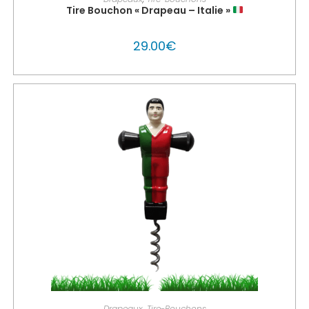
Tire Bouchon « Drapeau – Italie »
29.00
€
PERSONNALISER MON GLOUTON
Drapeaux
,
Tire-Bouchons