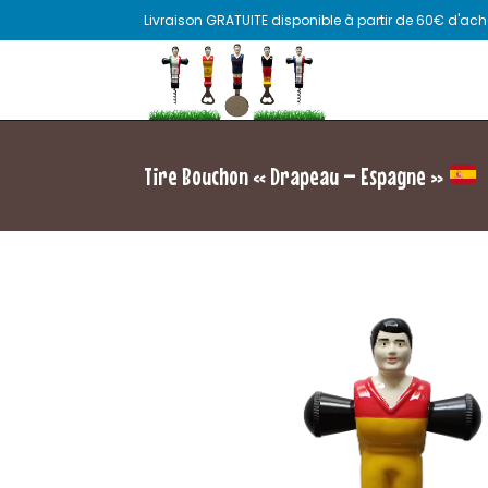
Livraison GRATUITE disponible à partir de 60€ d'acha
Tire Bouchon « Drapeau – Espagne »