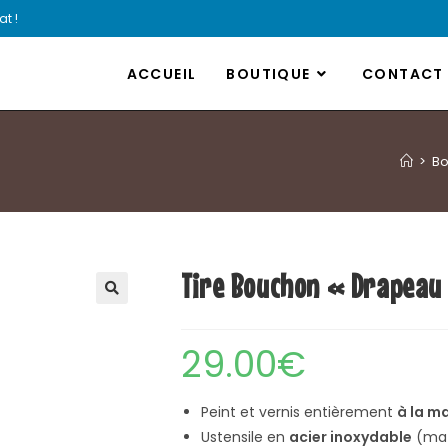
t !
ACCUEIL
BOUTIQUE
CONTACT
>
Bo
Tire Bouchon « Drapeau
🔍
29.00
€
Peint et vernis entièrement
à la m
Ustensile en
acier inoxydable
(mat