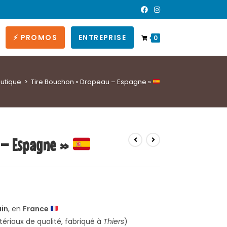
⚡ PROMOS
ENTREPRISE
0
utique
>
Tire Bouchon « Drapeau – Espagne »
 – Espagne »
ain
, en
France
ériaux de qualité, fabriqué à
Thiers
)