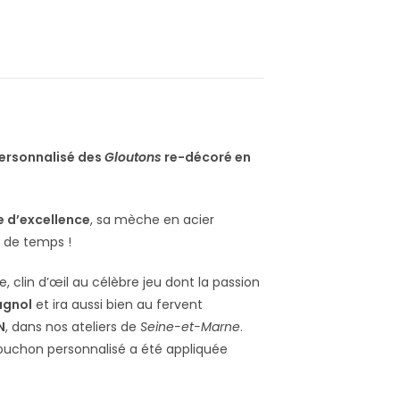
Personnalisé des
Gloutons
re-décoré en
e d’excellence
, sa mèche en acier
n de temps !
, clin d’œil au célèbre jeu dont la passion
agnol
et ira aussi bien au fervent
N
, dans nos ateliers de
Seine-et-Marne
.
ouchon personnalisé a été appliquée