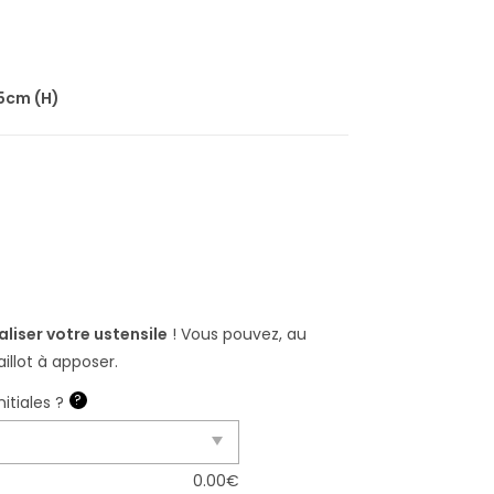
.5cm (H)
liser votre ustensile
! Vous pouvez, au
llot à apposer.
?
itiales ?
0.00
€