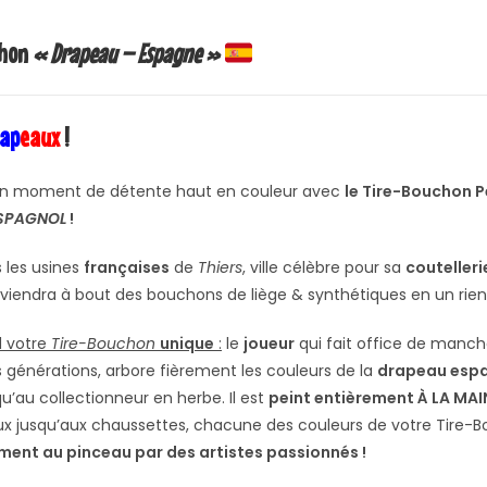
chon
« Drapeau – Espagne »
ap
eaux
!
’un moment de détente haut en couleur avec
le Tire-Bouchon 
SPAGNOL
!
 les usines
françaises
de
Thiers
, ville célèbre pour sa
coutelleri
 viendra à bout des bouchons de liège & synthétiques en un rie
d votre
Tire-Bouchon
unique
:
le
joueur
qui fait office de manche
s générations, arbore fièrement les couleurs de la
drapeau esp
u’au collectionneur en herbe. Il est
peint entièrement À LA MAI
x jusqu’aux chaussettes, chacune des couleurs de votre Tire-B
ent au pinceau par des artistes passionnés !