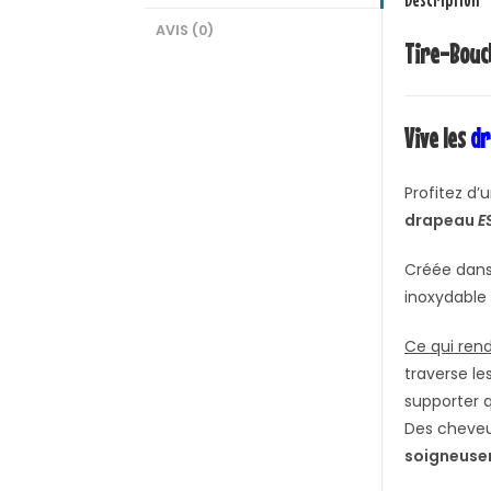
AVIS (0)
Tire-Bou
Vive les
dr
Profitez d
drapeau
E
Créée dans
inoxydable
Ce qui ren
traverse le
supporter q
Des cheveu
soigneusem