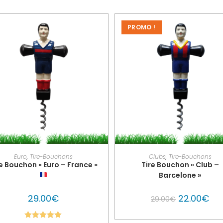
PROMO !
AJOUTER AU PANIER
PERSONNALISER MON GLO
Euro
,
Tire-Bouchons
Clubs
,
Tire-Bouchons
e Bouchon « Euro – France »
Tire Bouchon « Club –
Barcelone »
29.00
€
22.00
€
29.00
€