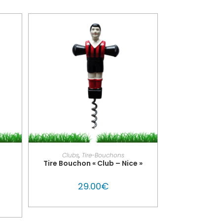
UTON
PERSONNALISER MON GLOUTON
Clubs
,
Tire-Bouchons
Tire Bouchon « Club – Nice »
29.00
€