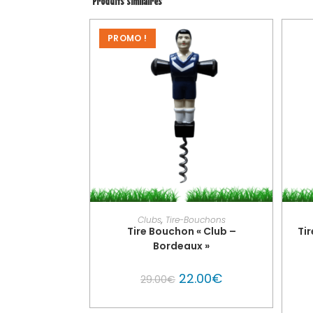
Produits similaires
PROMO !
PERSONNALISER MON GLOUTON
Clubs
,
Tire-Bouchons
Tire Bouchon « Club –
Tir
Bordeaux »
22.00
€
29.00
€