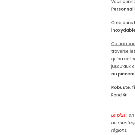
Vous connai
Personnal
Créé dans 
inoxydabl
Ce qui ren
traverse le
qu’au colle
jusqu’aux 
au pinceau
Robuste
,
f
Rond ⚽
Le plus
: e
n
au montage,
régions.