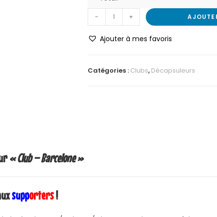
-
+
AJOUTE
Ajouter à mes favoris
Catégories :
Clubs
,
Décapsuleurs
eur
« Club – Barcelone »
aux
supp
orters
!