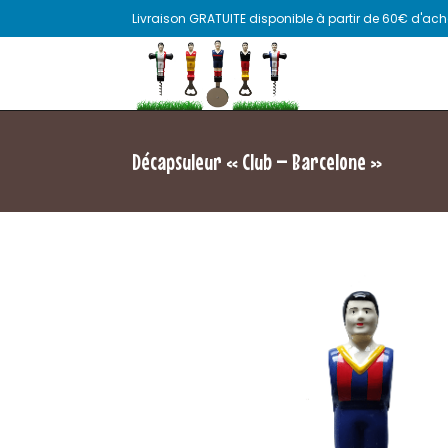
Livraison GRATUITE disponible à partir de 60€ d'acha
Décapsuleur « Club – Barcelone »