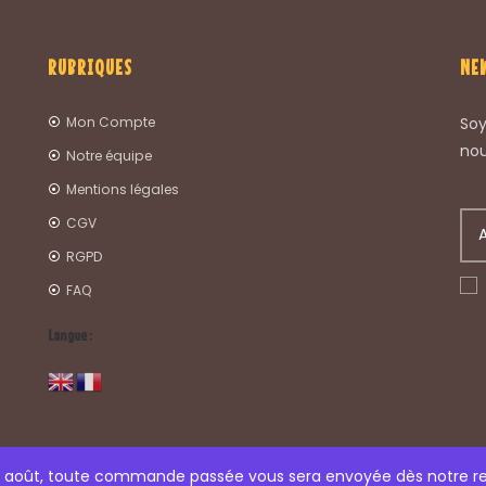
RUBRIQUES
NE
Mon Compte
Soy
nou
Notre équipe
Mentions légales
CGV
RGPD
FAQ
Langue :
26 août, toute commande passée vous sera envoyée dès notre r
© COPYRIGHT 2022 – LES GLOUTONS