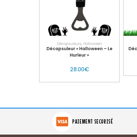
PERSONNALISER MON GLOUTON
Décapsuleurs
,
Halloween
Décapsuleur « Halloween – Le
Déc
Hurleur »
28.00
€
PAIEMENT SECURISÉ