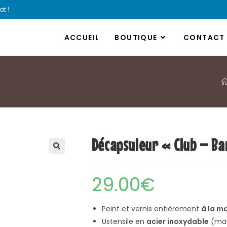
t !
ACCUEIL
BOUTIQUE
CONTACT
Décapsuleur « Club – Ba
🔍
29.00
€
Peint et vernis entièrement
à la m
Ustensile en
acier inoxydable
(mat