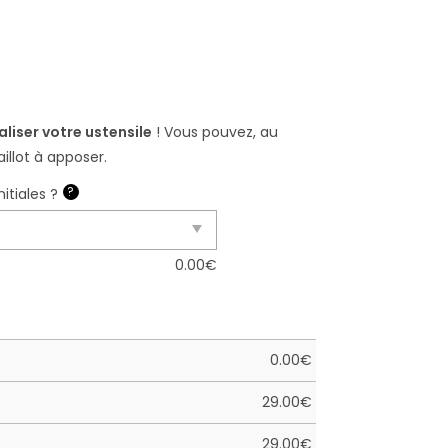
liser votre ustensile
! Vous pouvez, au
llot à apposer.
?
itiales ?
0.00
€
0.00
€
29.00
€
29.00
€