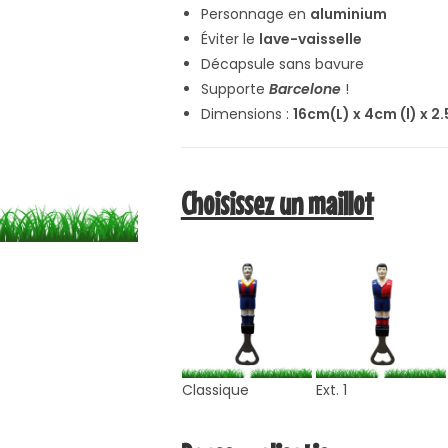
Personnage en
aluminium
Éviter le
lave-vaisselle
Décapsule sans bavure
Supporte
Barcelone
!
Dimensions :
16cm(L) x 4cm (l) x 2
Choisissez un maillot
Classique
Ext. 1