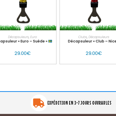
AJOUTER AU PANIER
PERSONNALISER MON GLO
Décapsuleurs
,
Euro
Clubs
,
Décapsuleurs
apsuleur « Euro – Suède »
Décapsuleur « Club – Nice
29.00
€
29.00
€
EXPÉDITION EN 3-7 JOURS OUVRABLES