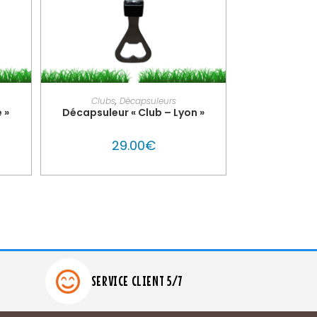
UTON
PERSONNALISER MON GLOUTON
Clubs
,
Décapsuleurs
 »
Décapsuleur « Club – Lyon »
29.00
€
SERVICE CLIENT 5/7