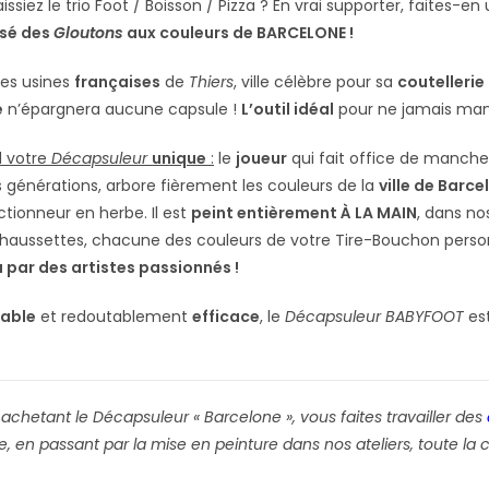
ssiez le trio Foot / Boisson / Pizza ? En vrai supporter, faites-
isé des
Gloutons
aux couleurs de BARCELONE !
les usines
françaises
de
Thiers
, ville célèbre pour sa
coutellerie
e
n’épargnera aucune capsule !
L’outil idéal
pour ne jamais manq
d votre
Décapsuleur
unique
:
le
joueur
qui fait office de manche,
s générations, arbore fièrement les couleurs de la
ville de Barce
ctionneur en herbe. Il est
peint entièrement À LA MAIN
, dans no
chaussettes, chacune des couleurs de votre Tire-Bouchon perso
 par des artistes passionnés !
iable
et redoutablement
efficace
, le
Décapsuleur BABYFOOT
est
 achetant le Décapsuleur « Barcelone », vous faites travailler des
 en passant par la mise en peinture dans nos ateliers, toute la c