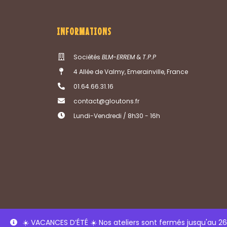
INFORMATIONS
Sociétés
BLM-ERREM
&
T.P.P
4 Allée de Valmy, Emerainville, France
01.64.66.31.16
contact@gloutons.fr
Lundi-Vendredi / 8h30 - 16h
☀️
VACANCES D’ÉTÉ
☀️
Nos ateliers sont fermés jusqu'au 