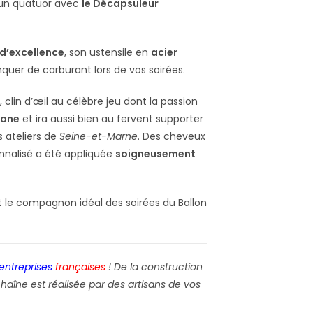
en un quatuor avec
le Décapsuleur
 d’excellence
, son ustensile en
acier
uer de carburant lors de vos soirées.
 clin d’œil au célèbre jeu dont la passion
lone
et ira aussi bien au fervent supporter
s ateliers de
Seine-et-Marne
. Des cheveux
nnalisé a été appliquée
soigneusement
 le compagnon idéal des soirées du Ballon
entreprises
françaises
! De la construction
haîne est réalisée par des artisans de vos