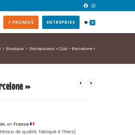
⚡ PROMOS
ENTREPRISE
0
>
Boutique
>
Décapsuleur « Club – Barcelone »
rcelone »
ain
, en
France
ériaux de qualité, fabriqué à
Thiers
)