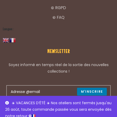
RGPD
FAQ
Langue :
NEWSLETTER
Soyez informé en temps réel de la sortie des nouvelles
collections !
M'INSCRIRE
☀️
VACANCES D’ÉTÉ
☀️
Nos ateliers sont fermés jusqu'au
Accepter les termes du RGPD
26 août, toute commande passée vous sera envoyée dès
notre retour
⚽