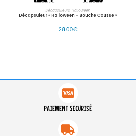
PERSONNALISER MON GLOUTON
Décapsuleurs
,
Halloween
Décapsuleur « Halloween – Bouche Cousue »
28.00
€
PAIEMENT SECURISÉ