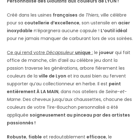
Personnalisé des
Gloutons
aux couleurs de LYON !
Créé dans les usines
françaises
de
Thiers
, ville célèbre
pour sa
coutellerie d’excellence
, son ustensile en
acier
inoxydable
n’épargnera aucune capsule !
L’outil idéal
pour ne jamais manquer de carburant lors de vos soirées.
Ce qui rend votre
Décapsuleur
unique
:
le
joueur
qui fait
office de manche, clin d’œil au célèbre jeu dont la
passion traverse les générations, arbore fièrement les
couleurs de la
ville de Lyon
et ira aussi bien au fervent
supporter qu’au collectionneur en herbe. Il est
peint
entièrement À LA MAIN
, dans nos ateliers de
Seine-et-
Marne
. Des cheveux jusqu’aux chaussettes, chacune des
couleurs de votre Tire-Bouchon personnalisé a été
appliquée
soigneusement au pinceau par des artistes
passionnés !
Robuste
,
fiable
et redoutablement
efficace
, le