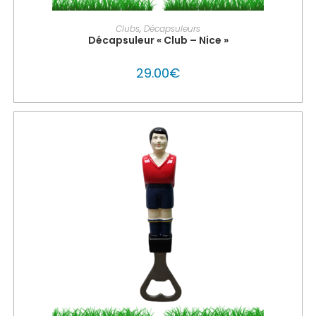
PERSONNALISER MON GLOUTON
Clubs
,
Décapsuleurs
Décapsuleur « Club – Nice »
29.00
€