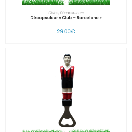
PERSONNALISER MON GLOUTON
Clubs
,
Décapsuleurs
Décapsuleur « Club – Barcelone »
29.00
€