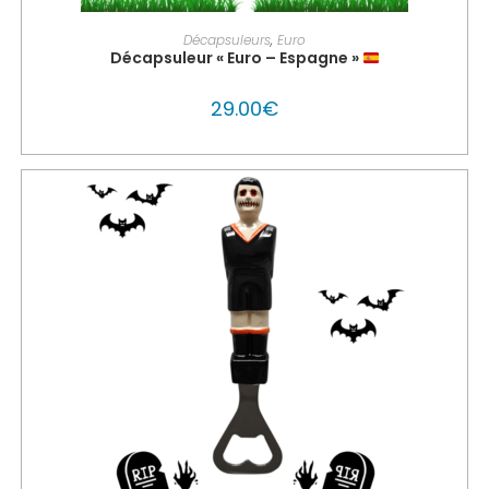
AJOUTER AU PANIER
Décapsuleurs
,
Euro
Décapsuleur « Euro – Espagne »
29.00
€