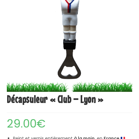
Décapsuleur « Club – Lyon »
29.00
€
Peint et vernis entièrement
à la main
, en
France