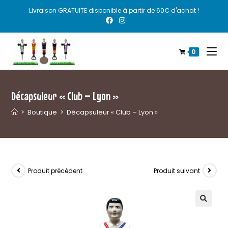
Livraison GRATUITE disponible à partir de 60€ d'achat !
0
Décapsuleur « Club – Lyon »
>
Boutique
>
Décapsuleur « Club – Lyon »
Produit précédent
Produit suivant
🔍