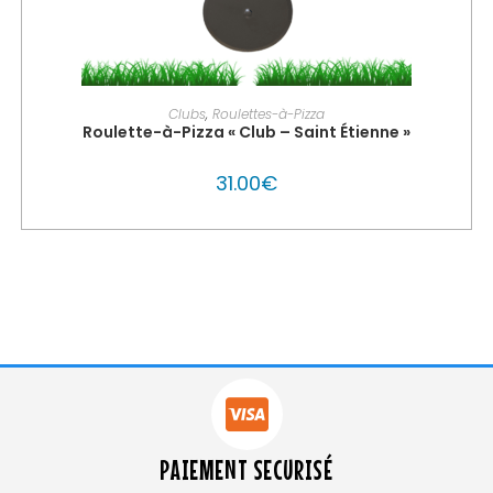
PERSONNALISER MON GLOUTON
Clubs
,
Roulettes-à-Pizza
Roulette-à-Pizza « Club – Saint Étienne »
31.00
€
PAIEMENT SECURISÉ