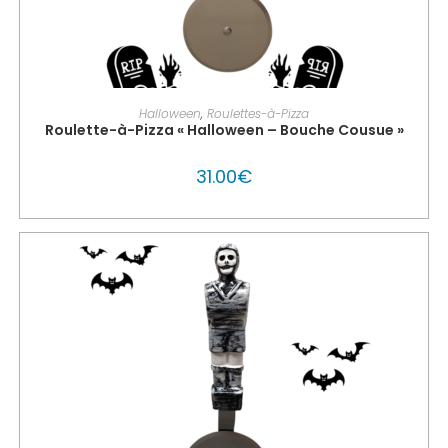
PERSONNALISER MON GLOUTON
Halloween
,
Roulettes-à-Pizza
Roulette-à-Pizza « Halloween – Bouche Cousue »
31.00
€