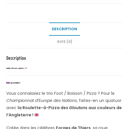
DESCRIPTION
AVIS (0)
Description
Roulette-à-Pizza
Euro
« Angleterre »
Un
Eu
ro
‘, ça se prépare !
Vous connaissiez le trio Foot / Boisson / Pizza ? Pour le
Championnat d’Europe des Nations
, faites-en un quatuor
avec
la Roulette-à-Pizza des
Gloutons
aux couleurs de
l’Angleterre !
Créée dans les célèbres
Forges de Thiers
, sa roue