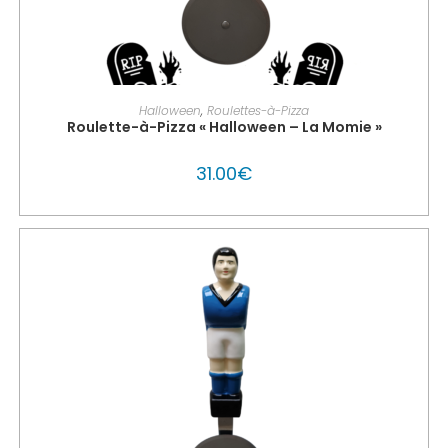
PERSONNALISER MON GLOUTON
Halloween
,
Roulettes-à-Pizza
Roulette-à-Pizza « Halloween – La Momie »
31.00
€