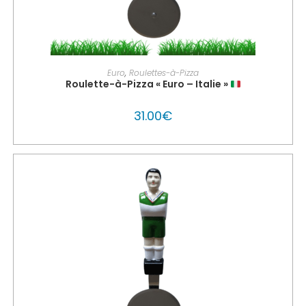
AJOUTER AU PANIER
Euro
,
Roulettes-à-Pizza
Roulette-à-Pizza « Euro – Italie »
31.00
€