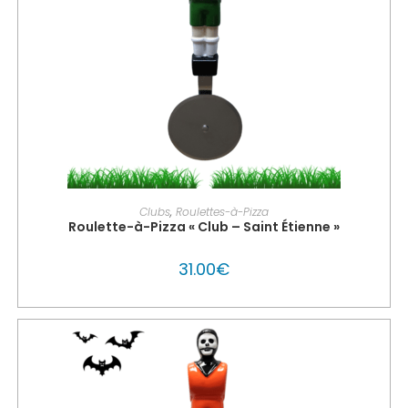
PERSONNALISER MON GLOUTON
Clubs
,
Roulettes-à-Pizza
Roulette-à-Pizza « Club – Saint Étienne »
31.00
€