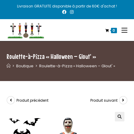
Livraison GRATUITE disponible à partir de 60€ d'achat !
0
Roulette-à-Pizza « Halloween – Glout' »
>
Boutique
>
Roulette-à-Pizza « Halloween – Glout' »
Produit précédent
Produit suivant
🔍