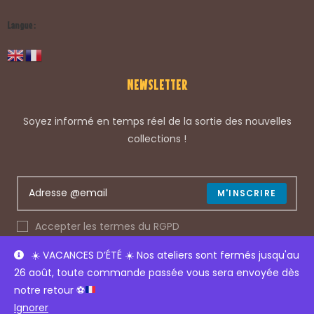
Langue :
NEWSLETTER
Soyez informé en temps réel de la sortie des nouvelles
collections !
M'INSCRIRE
Accepter les termes du RGPD
☀️
VACANCES D’ÉTÉ
☀️
Nos ateliers sont fermés jusqu'au
26 août, toute commande passée vous sera envoyée dès
© COPYRIGHT 2022 – LES GLOUTONS
notre retour
⚽
Ignorer