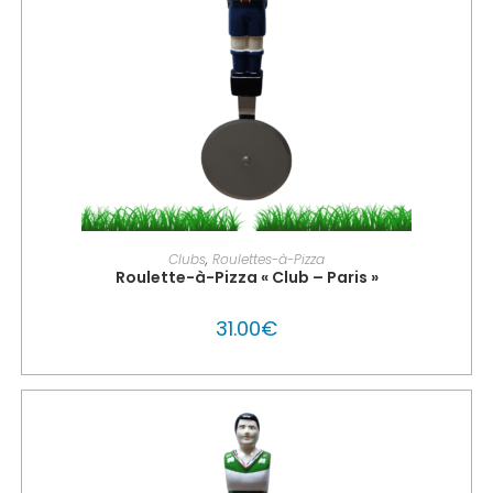
PERSONNALISER MON GLOUTON
Clubs
,
Roulettes-à-Pizza
Roulette-à-Pizza « Club – Paris »
31.00
€