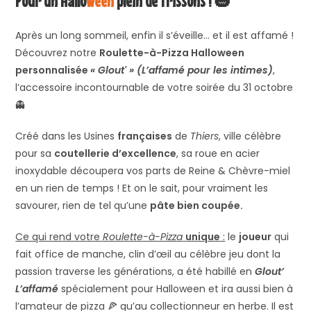
Pour un Hallo
ween
plein de frissons ! 🎃
Après un long sommeil, enfin il s’éveille… et il est affamé !
Découvrez notre
Roulette-à-Pizza Halloween
personnalisée
« Glout' » (L’affamé pour les intimes)
,
l’accessoire incontournable de votre soirée du 31 octobre
👻
Créé dans les Usines
françaises
de
Thiers
, ville célèbre
pour sa
coutellerie d’excellence
, sa roue en acier
inoxydable découpera vos parts de Reine & Chèvre-miel
en un rien de temps ! Et on le sait, pour vraiment les
savourer, rien de tel qu’une
pâte bien coupée.
Ce qui rend votre
Roulette-à-Pizza
unique
:
le
joueur
qui
fait office de manche, clin d’œil au célèbre jeu dont la
passion traverse les générations, a été habillé en
Glout’
L’affamé
spécialement pour Halloween et ira aussi bien à
l’amateur de pizza 🍕 qu’au collectionneur en herbe. Il est