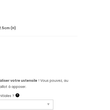
 2.5cm (H)
liser votre ustensile
! Vous pouvez, au
llot à apposer.
?
itiales ?