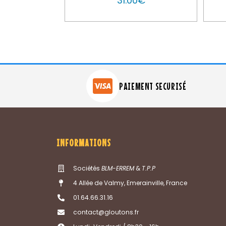
31.00
€
PAIEMENT SECURISÉ
INFORMATIONS
Sociétés
BLM-ERREM
&
T.P.P
4 Allée de Valmy, Emerainville, France
01.64.66.31.16
contact@gloutons.fr