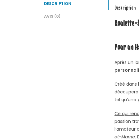
DESCRIPTION
Description
AVIS (0)
Roulette-
Pour un Ha
Après un lo
personnal
Créé dans 
découpera v
tel qu’une
Ce qui ren
passion tra
l’amateur d
et-Marne
.