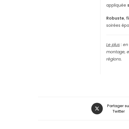
appliquée
Robuste
,
f
soirées ép
Le plus
: en
montage, en
régions.
Partager su
Twitter