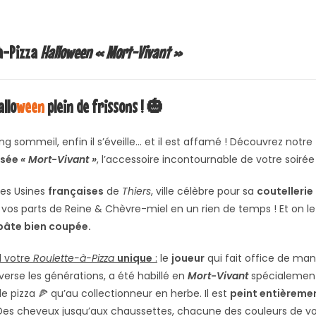
à-Pizza
Halloween « Mort-Vivant »
llo
ween
plein de frissons ! 🎃
ng sommeil, enfin il s’éveille… et il est affamé ! Découvrez notre
isée
« Mort-Vivant »
, l’accessoire incontournable de votre soirée
les Usines
françaises
de
Thiers
, ville célèbre pour sa
coutellerie
os parts de Reine & Chèvre-miel en un rien de temps ! Et on le s
pâte bien coupée.
d votre
Roulette-à-Pizza
unique
:
le
joueur
qui fait office de manc
verse les générations, a été habillé en
Mort-Vivant
spécialement 
e pizza 🍕 qu’au collectionneur en herbe. Il est
peint entièreme
 Des cheveux jusqu’aux chaussettes, chacune des couleurs de vo