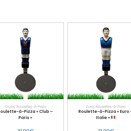
SONNALISER MON GLOUTON
AJOUTER AU PANIER
Clubs
,
Roulettes-à-Pizza
Euro
,
Roulettes-à-Pizza
oulette-à-Pizza « Club –
Roulette-à-Pizza « Euro 
Paris »
Italie »