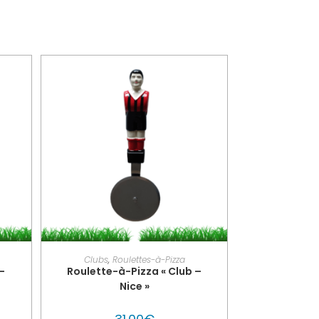
PERSONNALISER MON GLOUTON
Clubs
,
Roulettes-à-Pizza
–
Roulette-à-Pizza « Club –
Nice »