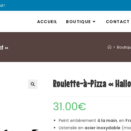
t !
ACCUEIL
BOUTIQUE
CONTACT
nt »
>
Boutiq
Roulette-à-Pizza « Hall
🔍
31.00
€
Peint entièrement
à la main
, en
Fr
Ustensile en
acier inoxydable
(maté