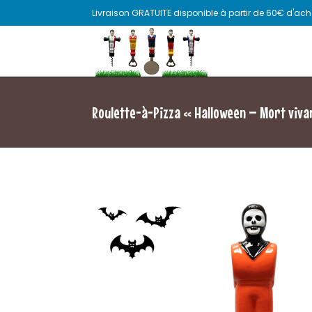
Livraison GRATUITE disponible à partir de 60€ d'acha
Roulette-à-Pizza « Halloween – Mort viva