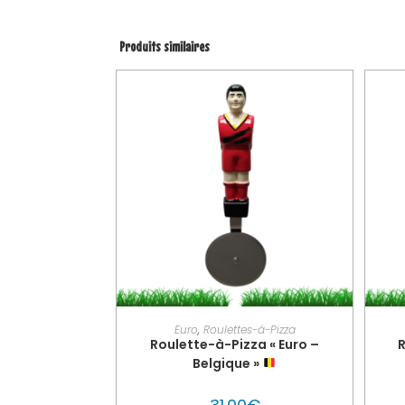
Produits similaires
AJOUTER AU PANIER
PER
Euro
,
Roulettes-à-Pizza
Roulette-à-Pizza « Euro –
R
Belgique »