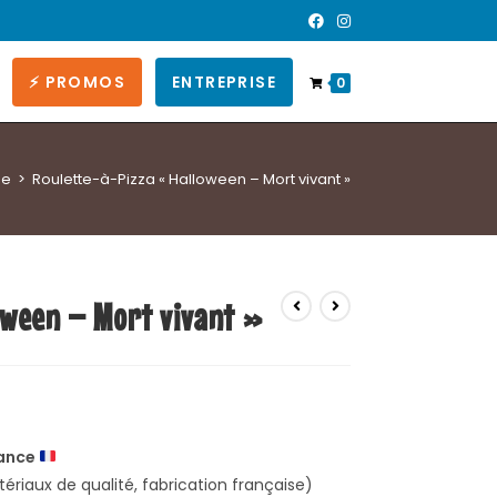
⚡ PROMOS
ENTREPRISE
0
ue
>
Roulette-à-Pizza « Halloween – Mort vivant »
oween – Mort vivant »
ance
riaux de qualité, fabrication française)