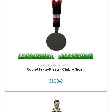
PERSONNALISER MON GLOUTON
Clubs
,
Roulettes-à-Pizza
Roulette-à-Pizza « Club – Nice »
31.00
€