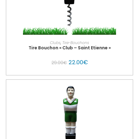
PERSONNALISER MON GLOUTON
Clubs
,
Tire-Bouchons
Tire Bouchon « Club – Saint Etienne »
22.00
€
29.00
€