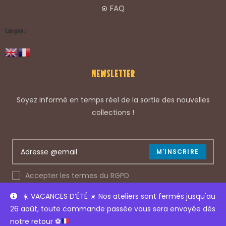
FAQ
Langue :
NEWSLETTER
Soyez informé en temps réel de la sortie des nouvelles
collections !
M'INSCRIRE
Accepter les termes du RGPD
☀️
VACANCES D’ÉTÉ
☀️
Nos ateliers sont fermés jusqu'au
26 août, toute commande passée vous sera envoyée dès
© COPYRIGHT 2022 – LES GLOUTONS
notre retour
⚽