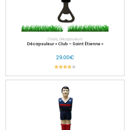
PERSONNALISER MON GLOUTON
Clubs
,
Décapsuleurs
Décapsuleur « Club – Saint Étienne »
29.00
€
Note
4.00
sur 5