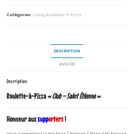
Catégories :
Clubs
,
Roulettes-à-Pizza
DESCRIPTION
AVIS (0)
Description
Roulette-à-Pizza
« Club – Saint Étienne »
Honneur aux
supp
orters
!