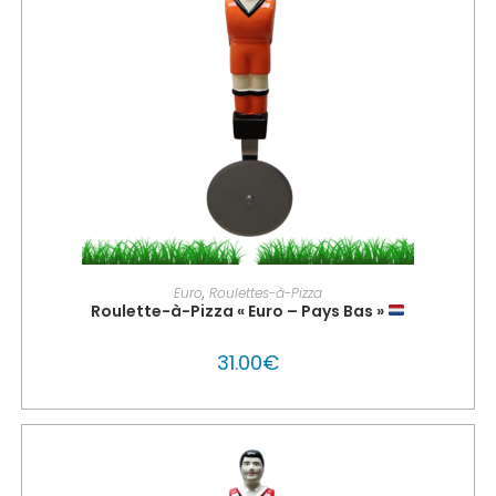
AJOUTER AU PANIER
Euro
,
Roulettes-à-Pizza
Roulette-à-Pizza « Euro – Pays Bas »
31.00
€