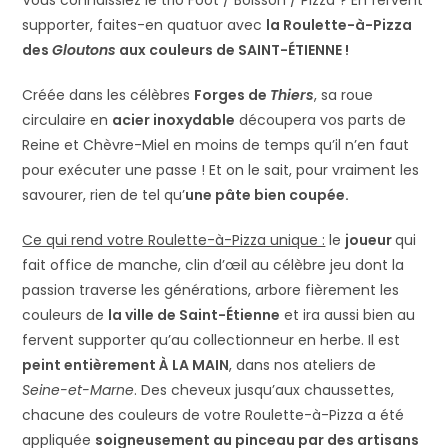
Vous connaissiez le trio Foot / Boisson / Pizza ? En fervent
supporter, faites-en quatuor avec
la Roulette-à-Pizza
des
Gloutons
aux couleurs de SAINT-ÉTIENNE !
Créée dans les célèbres
Forges de
Thiers
, sa roue
circulaire en
acier inoxydable
découpera vos parts de
Reine et Chèvre-Miel en moins de temps qu’il n’en faut
pour exécuter une passe ! Et on le sait, pour vraiment les
savourer, rien de tel qu’
une pâte bien coupée.
Ce qui rend votre Roulette-à-Pizza unique :
le
joueur
qui
fait office de manche, clin d’œil au célèbre jeu dont la
passion traverse les générations, arbore fièrement les
couleurs de
la ville de Saint-Étienne
et ira aussi bien au
fervent supporter qu’au collectionneur en herbe. Il est
peint entièrement À LA MAIN
, dans nos ateliers de
Seine-et-Marne
. Des cheveux jusqu’aux chaussettes,
chacune des couleurs de votre Roulette-à-Pizza a été
appliquée
soigneusement au pinceau par des artisans