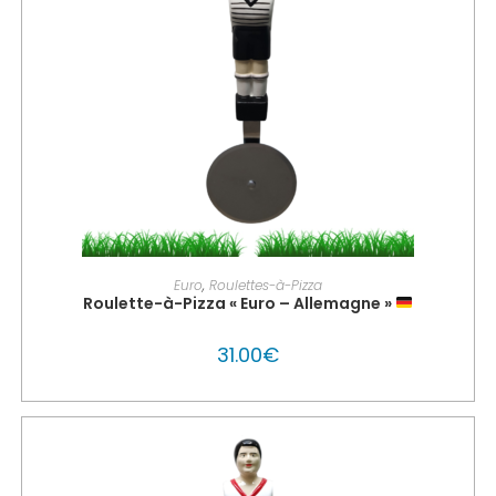
AJOUTER AU PANIER
Euro
,
Roulettes-à-Pizza
Roulette-à-Pizza « Euro – Allemagne »
31.00
€