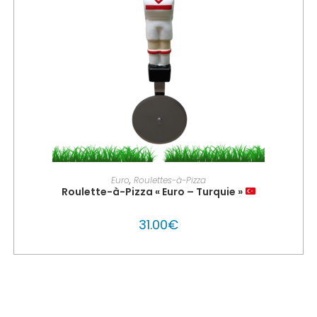
AJOUTER AU PANIER
Euro
,
Roulettes-à-Pizza
Roulette-à-Pizza « Euro – Turquie »
31.00
€