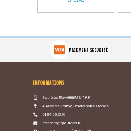
31.00
€
PAIEMENT SECURISÉ
INFORMATIONS
Sociétés
BLM-ERREM
&
T.P.P
4 Allée de Valmy, Emerainville, France
01.64.66.31.16
contact@gloutons.fr