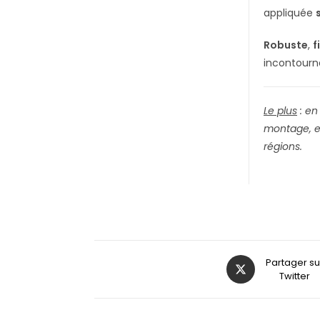
appliquée
Robuste
,
f
incontourn
Le plus
: en
montage, en
régions.
Partager su
Twitter