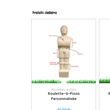
Produits similaires
PERSONNALISER MON GLOUTON
Roulettes-à-Pizza
Roulette-à-Pizza
Personnalisée