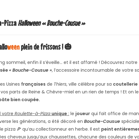
à-Pizza
Halloween « Bouche-Cousue »
llo
ween
plein de frissons ! 🎃
ng sommeil, enfin il s’éveille… et il est affamé ! Découvrez notre
isée
« Bouche-Cousue »
, l’accessoire incontournable de votre s
les Usines
françaises
de
Thiers
, ville célèbre pour sa
coutellerie
os parts de Reine & Chèvre-miel en un rien de temps ! Et on le s
pâte bien coupée.
d votre
Roulette-à-Pizza
unique
:
le
joueur
qui fait office de manc
verse les générations, a été décoré en
Bouche-Cousue
spéciale
e pizza 🍕 qu’au collectionneur en herbe. Il est
peint entièreme
 Des cheveux jusqu’aux chaussettes, chacune des couleurs de vo