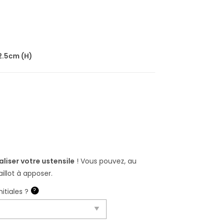
 2.5cm (H)
liser votre ustensile
! Vous pouvez, au
llot à apposer.
?
itiales ?