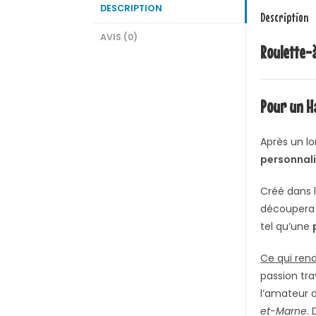
DESCRIPTION
Description
AVIS (0)
Roulette-
Pour un Ha
Après un lo
personnal
Créé dans 
découpera v
tel qu’une
Ce qui ren
passion tra
l’amateur d
et-Marne
.