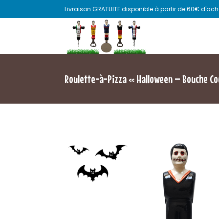
Livraison GRATUITE disponible à partir de 60€ d'acha
Roulette-à-Pizza « Halloween – Bouche C