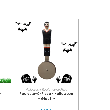
UTON
PERSONNALISER MON GLOUTON
Halloween
,
Roulettes-à-Pizza
–
Roulette-à-Pizza « Halloween
– Glout' »