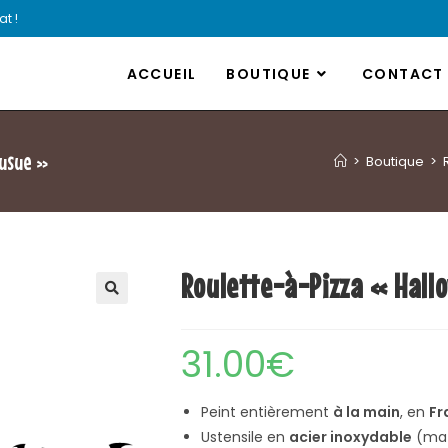
t !
ACCUEIL
BOUTIQUE
CONTACT
ousue »
>
Boutique
>
Roulette-à-Pizza « Hall
🔍
31.00
€
Peint entièrement
à la main
, en
Fr
Ustensile en
acier inoxydable
(maté