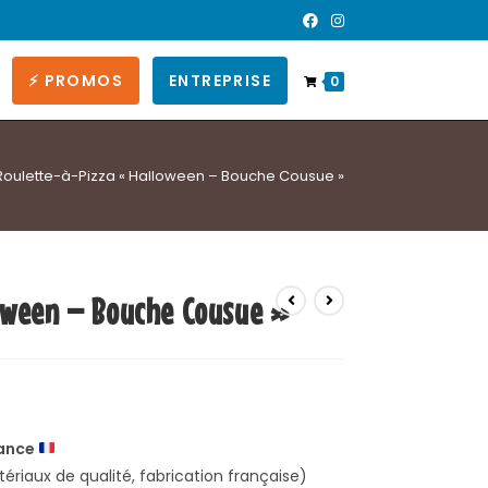
⚡ PROMOS
ENTREPRISE
0
Roulette-à-Pizza « Halloween – Bouche Cousue »
oween – Bouche Cousue »
ance
riaux de qualité, fabrication française)