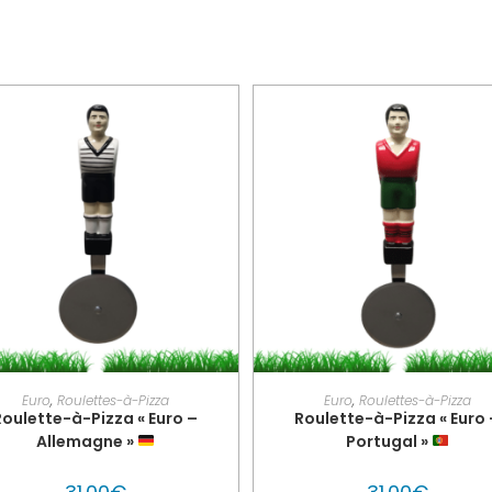
AJOUTER AU PANIER
PERSONNALISER MON GLO
Euro
,
Roulettes-à-Pizza
Euro
,
Roulettes-à-Pizza
Roulette-à-Pizza « Euro –
Roulette-à-Pizza « Euro 
Allemagne »
Portugal »