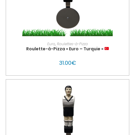
AJOUTER AU PANIER
Euro
,
Roulettes-à-Pizza
Roulette-à-Pizza « Euro – Turquie »
31.00
€