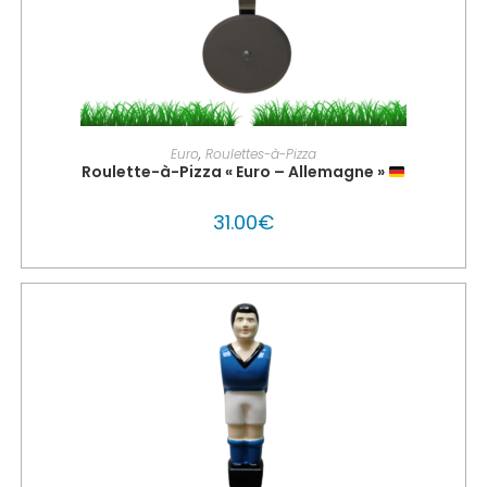
AJOUTER AU PANIER
Euro
,
Roulettes-à-Pizza
Roulette-à-Pizza « Euro – Allemagne »
31.00
€