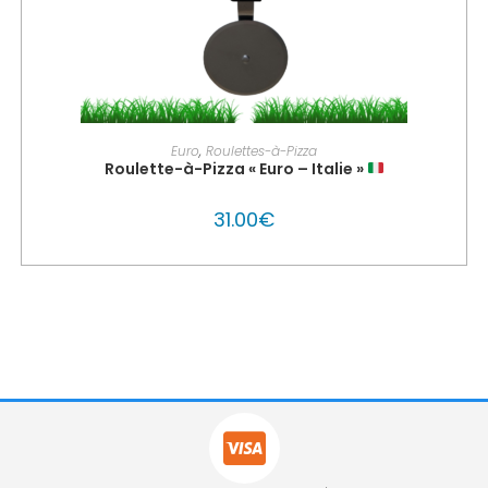
AJOUTER AU PANIER
Euro
,
Roulettes-à-Pizza
Roulette-à-Pizza « Euro – Italie »
31.00
€