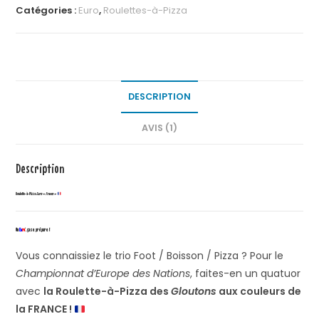
Catégories :
Euro
,
Roulettes-à-Pizza
DESCRIPTION
AVIS (1)
Description
Roulette-à-Pizza
Euro
« France »
Un
Eu
ro
‘, ça se prépare !
Vous connaissiez le trio Foot / Boisson / Pizza ? Pour le
Championnat d’Europe des Nations
, faites-en un quatuor
avec
la Roulette-à-Pizza des
Gloutons
aux couleurs de
la FRANCE !