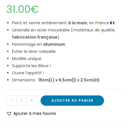
Noté
1
5.00
31.00
€
sur 5
basé sur
notation
Peint et vernis entièrement
à la main
, en France
client
Ustensile en acier inoxydable (matériaux de qualité,
fabrication française
)
Personnage en
aluminium
Éviter le lave-vaisselle
Modèle unique
Supporte les
Bleus
!
Ouvre l’appétit !
Dimensions :
19cm(L) x 6,5cm(l) x 2,5cm(H)
-
+
AJOUTER AU PANIER
Ajouter à mes favoris