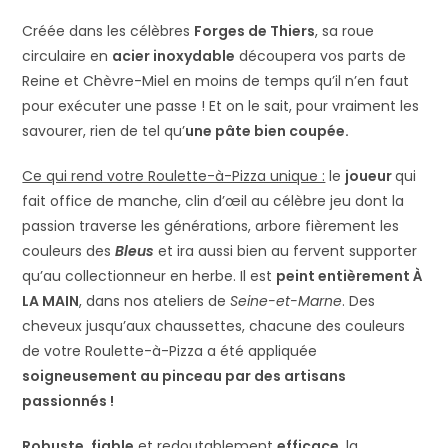
Créée dans les célèbres
Forges de Thiers
, sa roue
circulaire en
acier inoxydable
découpera vos parts de
Reine et Chèvre-Miel en moins de temps qu’il n’en faut
pour exécuter une passe ! Et on le sait, pour vraiment les
savourer, rien de tel qu’
une pâte bien coupée.
Ce qui rend votre Roulette-à-Pizza unique :
le
joueur
qui
fait office de manche, clin d’œil au célèbre jeu dont la
passion traverse les générations, arbore fièrement les
couleurs des
Bleus
et ira aussi bien au fervent supporter
qu’au collectionneur en herbe. Il est
peint entièrement À
LA MAIN
, dans nos ateliers de
Seine-et-Marne
. Des
cheveux jusqu’aux chaussettes, chacune des couleurs
de votre Roulette-à-Pizza a été appliquée
soigneusement au pinceau par des artisans
passionnés !
Robuste
,
fiable
et redoutablement
efficace
, la