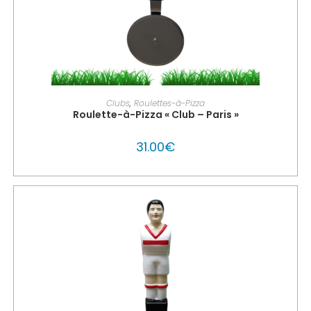
PERSONNALISER MON GLOUTON
Clubs
,
Roulettes-à-Pizza
Roulette-à-Pizza « Club – Paris »
31.00
€